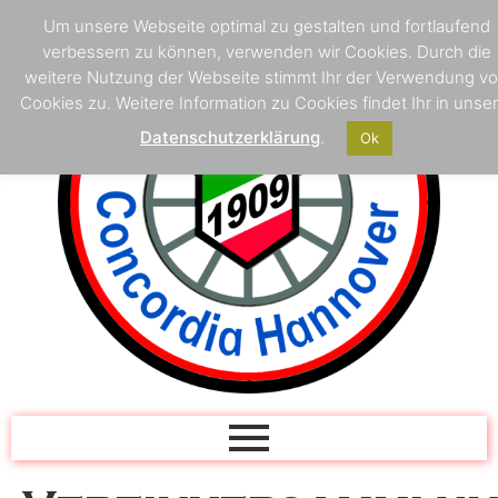
Um unsere Webseite optimal zu gestalten und fortlaufend
verbessern zu können, verwenden wir Cookies. Durch die
weitere Nutzung der Webseite stimmt Ihr der Verwendung v
Cookies zu. Weitere Information zu Cookies findet Ihr in unser
Datenschutzerklärung
.
Ok