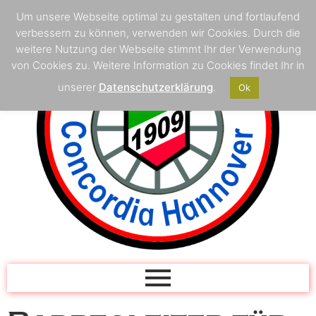
Um unsere Webseite optimal zu gestalten und fortlaufend
verbessern zu können, verwenden wir Cookies. Durch die
weitere Nutzung der Webseite stimmt Ihr der Verwendung
von Cookies zu. Weitere Information zu Cookies findet Ihr in
unserer
Datenschutzerklärung
.
Ok