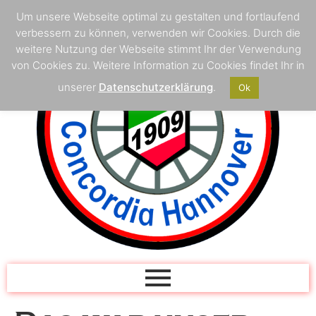
Um unsere Webseite optimal zu gestalten und fortlaufend
verbessern zu können, verwenden wir Cookies. Durch die
weitere Nutzung der Webseite stimmt Ihr der Verwendung
von Cookies zu. Weitere Information zu Cookies findet Ihr in
unserer
Datenschutzerklärung
.
Ok