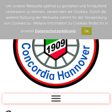
Um unsere Webseite optimal zu gestalten und fortlaufend
verbessern zu können, verwenden wir Cookies. Durch die
weitere Nutzung der Webseite stimmt Ihr der Verwendung
von Cookies zu. Weitere Information zu Cookies findet Ihr in
unserer
Datenschutzerklärung
.
Ok